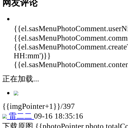
网友评论
{{el.sasMenuPhotoComment.userN
{{el.sasMenuPhotoComment.comm
{{el.sasMenuPhotoComment.create
HH:mm')}}
{{el.sasMenuPhotoComment.content 
正在加载...
{{imgPointer+1}}/397
雷二二
09-16 18:35:16
下载原图
{{photoPointer.photo.total